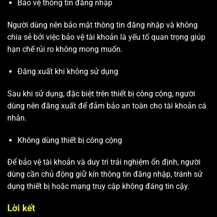
Bảo vệ thông tin đăng nhập
Người dùng nên bảo mật thông tin đăng nhập và không
chia sẻ bởi việc bảo vệ tài khoản là yếu tố quan trọng giúp
hạn chế rủi ro không mong muốn.
Đăng xuất khi không sử dụng
Sau khi sử dụng, đặc biệt trên thiết bị công cộng, người
dùng nên đăng xuất để đảm bảo an toàn cho tài khoản cá
nhân.
Không dùng thiết bị công cộng
Để bảo vệ tài khoản và duy trì trải nghiệm ổn định, người
dùng cần chủ động giữ kín thông tin đăng nhập, tránh sử
dụng thiết bị hoặc mạng truy cập không đáng tin cậy.
Lời kết