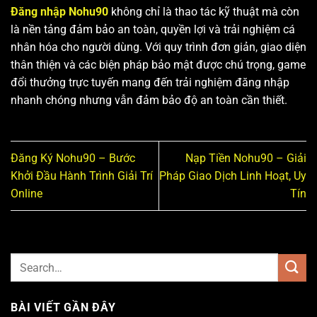
Đăng nhập Nohu90
không chỉ là thao tác kỹ thuật mà còn
là nền tảng đảm bảo an toàn, quyền lợi và trải nghiệm cá
nhân hóa cho người dùng. Với quy trình đơn giản, giao diện
thân thiện và các biện pháp bảo mật được chú trọng, game
đổi thưởng trực tuyến mang đến trải nghiệm đăng nhập
nhanh chóng nhưng vẫn đảm bảo độ an toàn cần thiết.
Đăng Ký Nohu90 – Bước
Nạp Tiền Nohu90 – Giải
Khởi Đầu Hành Trình Giải Trí
Pháp Giao Dịch Linh Hoạt, Uy
Online
Tín
BÀI VIẾT GẦN ĐÂY