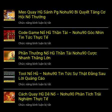
Mẹo Quay Hũ Sảnh Pg Nohu90 Bí Quyết Tăng Cơ
Hội Nổ Thưởng
Chức năng bình luận bị tắt
ở
Mẹo
Quay
Code Game Nổ Hũ Thần Tài – Nohu90 Góc Nhìn
Hũ
Tin Tức Thực Tế
Sảnh
Chức năng bình luận bị tắt
ở
Pg
Code
Nohu90
Game
Phần Thưởng Nổ Hũ Thần Tài Nohu90 Cược
Bí
Nổ
Quyết
Nhanh Thắng Lớn
Hũ
Tăng
Chức năng bình luận bị tắt
ở
Thần
Cơ
Phần
Tài
Hội
Thưởng
Tool Nổ Hũ – Nohu90 Tin Tức Sự Thật Đằng Sau
–
Nổ
Nổ
Nohu90
Lời Quảng Cáo
Thưởng
Hũ
Góc
Chức năng bình luận bị tắt
ở
Thần
Nhìn
Tool
Tài
Tin
Nổ
Cách Quay Hũ Dễ Nổ – Nohu90 Phân Tích Trải
Nohu90
Tức
Hũ
Cược
Nghiệm Thực Tế
Thực
–
Nhanh
Tế
Chức năng bình luận bị tắt
ở
Nohu90
Thắng
Cách
Tin
Lớn