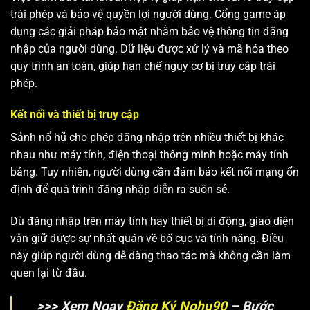
trái phép và bảo vệ quyền lợi người dùng. Cổng game áp
dụng các giải pháp bảo mật nhằm bảo vệ thông tin đăng
nhập của người dùng. Dữ liệu được xử lý và mã hóa theo
quy trình an toàn, giúp hạn chế nguy cơ bị truy cập trái
phép.
Kết nối và thiết bị truy cập
Sảnh nổ hũ cho phép đăng nhập trên nhiều thiết bị khác
nhau như máy tính, điện thoại thông minh hoặc máy tính
bảng. Tuy nhiên, người dùng cần đảm bảo kết nối mạng ổn
định để quá trình đăng nhập diễn ra suôn sẻ.
Dù đăng nhập trên máy tính hay thiết bị di động, giao diện
vẫn giữ được sự nhất quán về bố cục và tính năng. Điều
này giúp người dùng dễ dàng thao tác mà không cần làm
quen lại từ đầu.
>>> Xem Ngay
Đăng Ký Nohu90
– Bước