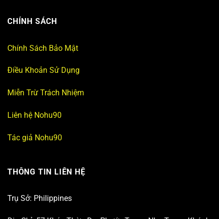
CHÍNH SÁCH
Chính Sách Bảo Mật
Điều Khoản Sử Dụng
Miễn Trừ Trách Nhiệm
Liên hệ Nohu90
Tác giả Nohu90
THÔNG TIN LIÊN HỆ
Trụ Sở: Philippines