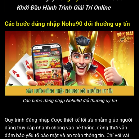
Khởi Đầu Hành Trình Giải Trí Online
Các bước đăng nhập Nohu90 đổi thưởng uy tín
Các bước đăng nhập Nohu90 đổi thưởng uy tín
Quy trình đăng nhập được thiết kế tối ưu nhằm giúp người
dùng truy cập nhanh chóng vào hệ thống, đồng thời vẫn
đảm bảo yếu tố bảo mật và an toàn thông tin. Chỉ với vài