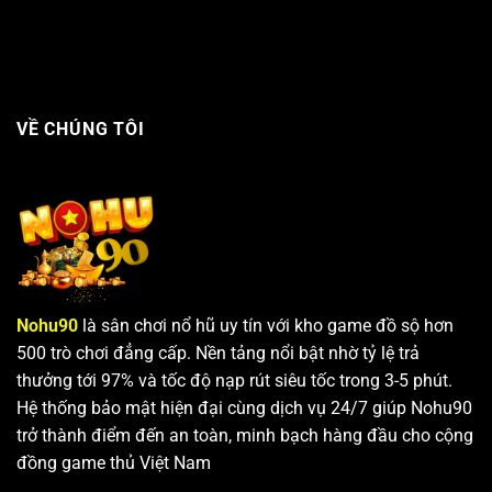
Quay
Tức
Hũ
Sự
Dễ
Thật
Nổ
Đằng
–
Sau
Nohu90
Lời
Phân
Quảng
VỀ CHÚNG TÔI
Tích
Cáo
Trải
Nghiệm
Thực
Tế
Nohu90
là sân chơi nổ hũ uy tín với kho game đồ sộ hơn
500 trò chơi đẳng cấp. Nền tảng nổi bật nhờ tỷ lệ trả
thưởng tới 97% và tốc độ nạp rút siêu tốc trong 3-5 phút.
Hệ thống bảo mật hiện đại cùng dịch vụ 24/7 giúp Nohu90
trở thành điểm đến an toàn, minh bạch hàng đầu cho cộng
đồng game thủ Việt Nam