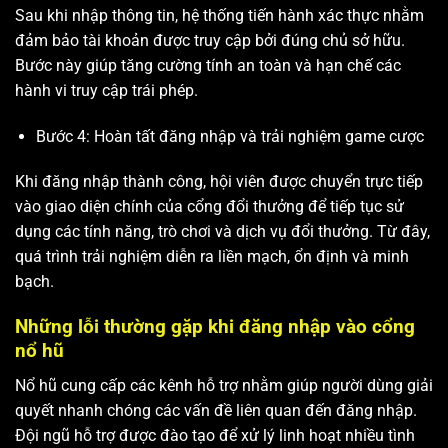
Sau khi nhập thông tin, hệ thống tiến hành xác thực nhằm
đảm bảo tài khoản được truy cập bởi đúng chủ sở hữu.
Bước này giúp tăng cường tính an toàn và hạn chế các
hành vi truy cập trái phép.
Bước 4: Hoàn tất đăng nhập và trải nghiệm game cược
Khi đăng nhập thành công, hội viên được chuyển trực tiếp
vào giao diện chính của cổng đổi thưởng để tiếp tục sử
dụng các tính năng, trò chơi và dịch vụ đổi thưởng. Từ đây,
quá trình trải nghiệm diễn ra liền mạch, ổn định và minh
bạch.
Những lỗi thường gặp khi đăng nhập vào cổng
nổ hũ
Nổ hũ cung cấp các kênh hỗ trợ nhằm giúp người dùng giải
quyết nhanh chóng các vấn đề liên quan đến đăng nhập.
Đội ngũ hỗ trợ được đào tạo để xử lý linh hoạt nhiều tình