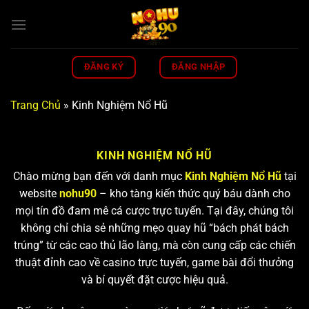
Bỏ
qua
nội
dung
ĐĂNG KÝ
ĐĂNG NHẬP
Trang Chủ
»
Kinh Nghiệm Nổ Hũ
KINH NGHIỆM NỔ HŨ
Chào mừng bạn đến với danh mục
Kinh Nghiệm Nổ Hũ
tại
website
nohu90
– kho tàng kiến thức quý báu dành cho
mọi tín đồ đam mê cá cược trực tuyến. Tại đây, chúng tôi
không chỉ chia sẻ những mẹo quay hũ “bách phát bách
trúng” từ các cao thủ lão làng, mà còn cung cấp các chiến
thuật đỉnh cao về casino trực tuyến, game bài đổi thưởng
và bí quyết đặt cược hiệu quả.