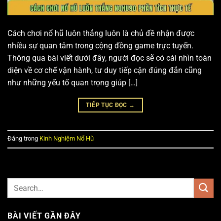
Cách chơi nổ hũ luôn thắng luôn là chủ đề nhận được
nhiều sự quan tâm trong cộng đồng game trực tuyến.
Thông qua bài viết dưới đây, người đọc sẽ có cái nhìn toàn
diện về cơ chế vận hành, tư duy tiếp cận đúng đắn cũng
như những yếu tố quan trọng giúp […]
TIẾP TỤC ĐỌC
→
Đăng trong
Kinh Nghiệm Nổ Hũ
BÀI VIẾT GẦN ĐÂY