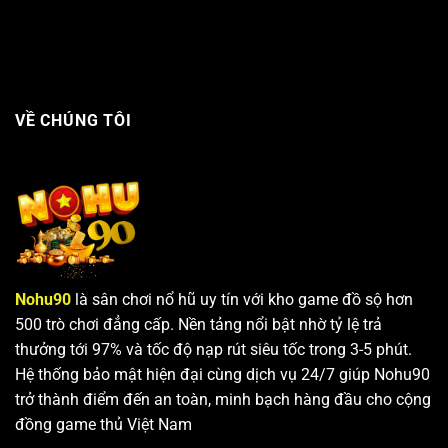
Quay
Tức
Hũ
Sự
Dễ
Thật
Nổ
Đằng
–
Sau
Nohu90
Lời
Phân
Quảng
VỀ CHÚNG TÔI
Tích
Cáo
Trải
Nghiệm
Thực
Tế
Nohu90
là sân chơi nổ hũ uy tín với kho game đồ sộ hơn
500 trò chơi đẳng cấp. Nền tảng nổi bật nhờ tỷ lệ trả
thưởng tới 97% và tốc độ nạp rút siêu tốc trong 3-5 phút.
Hệ thống bảo mật hiện đại cùng dịch vụ 24/7 giúp Nohu90
trở thành điểm đến an toàn, minh bạch hàng đầu cho cộng
đồng game thủ Việt Nam