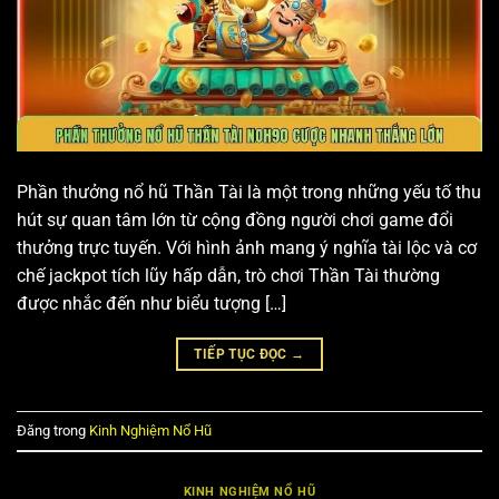
Phần thưởng nổ hũ Thần Tài là một trong những yếu tố thu
hút sự quan tâm lớn từ cộng đồng người chơi game đổi
thưởng trực tuyến. Với hình ảnh mang ý nghĩa tài lộc và cơ
chế jackpot tích lũy hấp dẫn, trò chơi Thần Tài thường
được nhắc đến như biểu tượng […]
TIẾP TỤC ĐỌC
→
Đăng trong
Kinh Nghiệm Nổ Hũ
KINH NGHIỆM NỔ HŨ